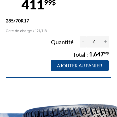
411
99$
285/70R17
Cote de charge : 121/118
-
+
Quantité
1,647
96$
AJOUTER AU PANIER