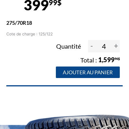
399
99$
275/70R18
Cote de charge : 125/122
-
+
Quantité
1,599
96$
AJOUTER AU PANIER