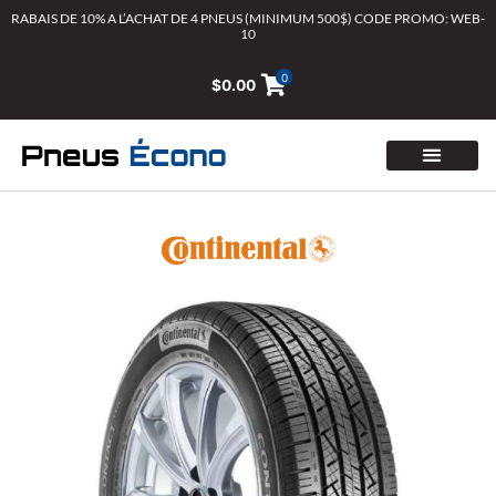
Aller
RABAIS DE 10% A L’ACHAT DE 4 PNEUS (MINIMUM 500$) CODE PROMO: WEB-
10
au
contenu
0
$
0.00