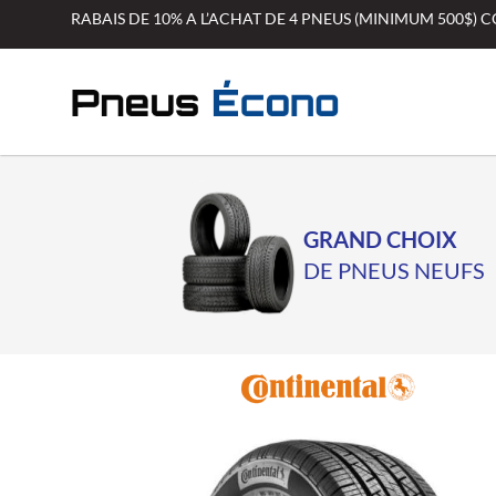
Aller
RABAIS DE 10% A L’ACHAT DE 4 PNEUS (MINIMUM 500$)
au
contenu
GRAND CHOIX
DE PNEUS NEUFS