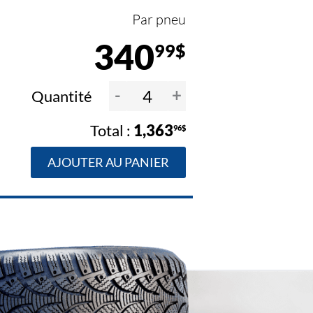
Par pneu
340
99$
-
+
Quantité
1,363
96$
AJOUTER AU PANIER