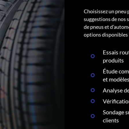
Choisissez un pneu 
suggestions de nos s
de pneus et d’autom
options disponibles 
Essais rout
produits
Étude comp
et modèle
Analyse de
Vérificati
Sondage su
clients