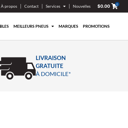
0
$
0.00
À propos
Contact
Services
Nouvelles
BLES
MEILLEURS PNEUS
MARQUES
PROMOTIONS
LIVRAISON
GRATUITE
À DOMICILE*