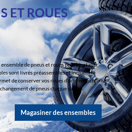
S ET ROUES
ensemble de pneus et roues prêt à installer
s sont livrés préassemblés et incluent le
rmet de conserver vos roues d’origine en bonne
le changement de pneus chaque saison.
Magasiner des ensembles