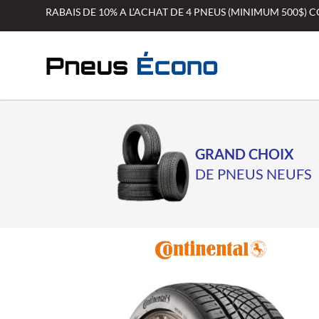
Aller
RABAIS DE 10% A L’ACHAT DE 4 PNEUS (MINIMUM 500$)
au
contenu
GRAND CHOIX
DE PNEUS NEUFS