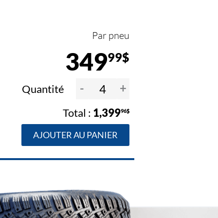
Par pneu
349
99$
-
+
Quantité
1,399
96$
AJOUTER AU PANIER