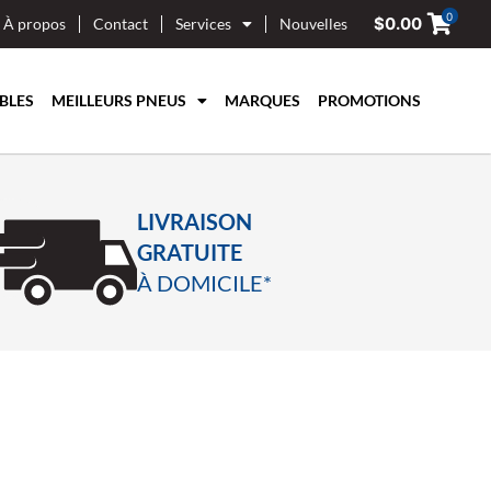
0
$
0.00
À propos
Contact
Services
Nouvelles
BLES
MEILLEURS PNEUS
MARQUES
PROMOTIONS
LIVRAISON
GRATUITE
À DOMICILE*