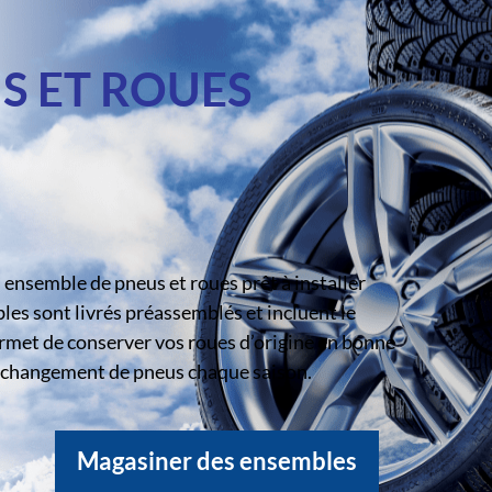
S ET ROUES
ensemble de pneus et roues prêt à installer
s sont livrés préassemblés et incluent le
rmet de conserver vos roues d’origine en bonne
le changement de pneus chaque saison.
Magasiner des ensembles