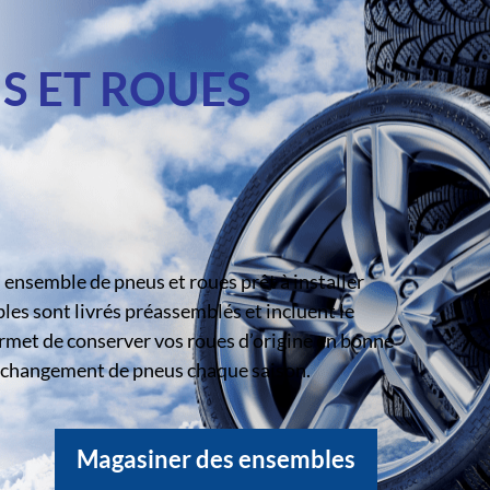
S ET ROUES
ensemble de pneus et roues prêt à installer
s sont livrés préassemblés et incluent le
rmet de conserver vos roues d’origine en bonne
le changement de pneus chaque saison.
Magasiner des ensembles