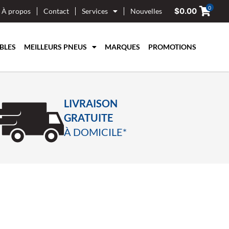
0
$
0.00
À propos
Contact
Services
Nouvelles
BLES
MEILLEURS PNEUS
MARQUES
PROMOTIONS
LIVRAISON
GRATUITE
À DOMICILE*