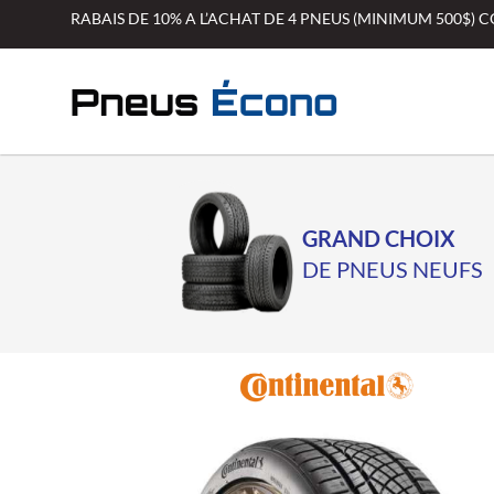
Aller
RABAIS DE 10% A L’ACHAT DE 4 PNEUS (MINIMUM 500$)
au
contenu
GRAND CHOIX
DE PNEUS NEUFS