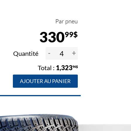
Par pneu
330
99$
-
+
Quantité
1,323
96$
AJOUTER AU PANIER