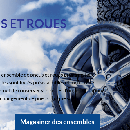
S ET ROUES
ensemble de pneus et roues prêt à installer
s sont livrés préassemblés et incluent le
rmet de conserver vos roues d’origine en bonne
le changement de pneus chaque saison.
Magasiner des ensembles