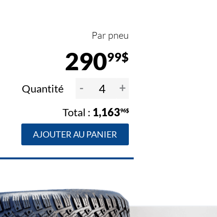
Par pneu
290
99$
-
+
Quantité
1,163
96$
AJOUTER AU PANIER