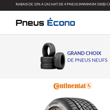
Aller
RABAIS DE 10% A L’ACHAT DE 4 PNEUS (MINIMUM 500$)
au
contenu
GRAND CHOIX
DE PNEUS NEUFS