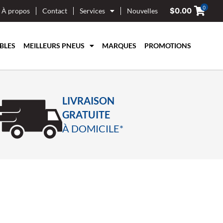
0
$
0.00
À propos
Contact
Services
Nouvelles
BLES
MEILLEURS PNEUS
MARQUES
PROMOTIONS
LIVRAISON
GRATUITE
À DOMICILE*