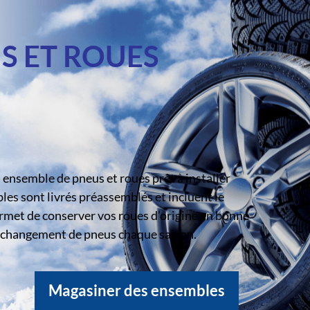
S ET ROUES
ensemble de pneus et roues prêt à installer
s sont livrés préassemblés et incluent le
rmet de conserver vos roues d’origine en bonne
le changement de pneus chaque saison.
Magasiner des ensembles