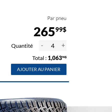
Par pneu
265
99$
-
+
Quantité
1,063
96$
AJOUTER AU PANIER