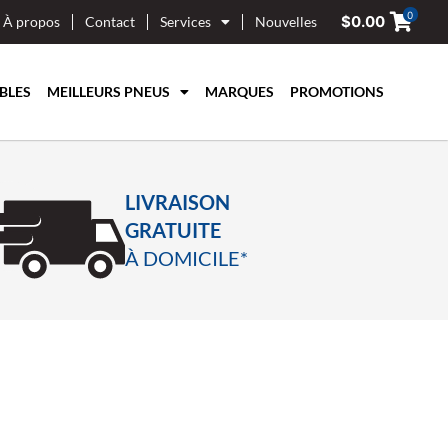
0
$
0.00
À propos
Contact
Services
Nouvelles
BLES
MEILLEURS PNEUS
MARQUES
PROMOTIONS
LIVRAISON
GRATUITE
À DOMICILE*