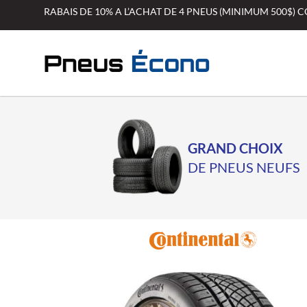
Aller
RABAIS DE 10% A L’ACHAT DE 4 PNEUS (MINIMUM 500$)
au
contenu
GRAND CHOIX
DE PNEUS NEUFS