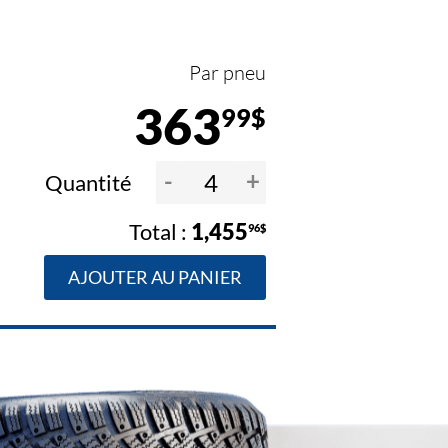
Par pneu
363
99$
-
+
Quantité
1,455
96$
AJOUTER AU PANIER