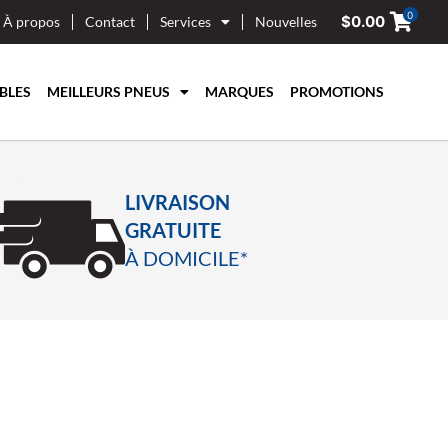
0
$
0.00
À propos
Contact
Services
Nouvelles
BLES
MEILLEURS PNEUS
MARQUES
PROMOTIONS
LIVRAISON
GRATUITE
À DOMICILE*