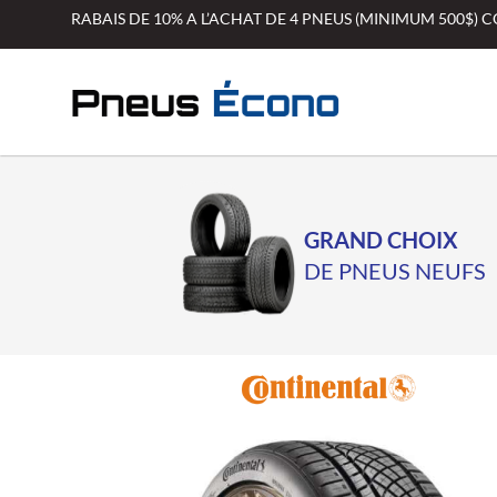
Aller
RABAIS DE 10% A L’ACHAT DE 4 PNEUS (MINIMUM 500$)
au
contenu
GRAND CHOIX
DE PNEUS NEUFS