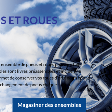
S ET ROUES
ensemble de pneus et roues prêt à installer
s sont livrés préassemblés et incluent le
rmet de conserver vos roues d’origine en bonne
le changement de pneus chaque saison.
Magasiner des ensembles