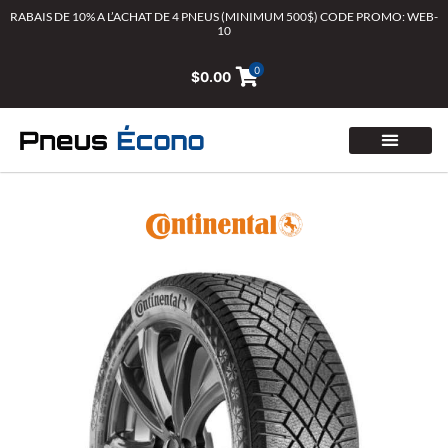
Aller
RABAIS DE 10% A L’ACHAT DE 4 PNEUS (MINIMUM 500$) CODE PROMO: WEB-
10
au
contenu
0
$
0.00