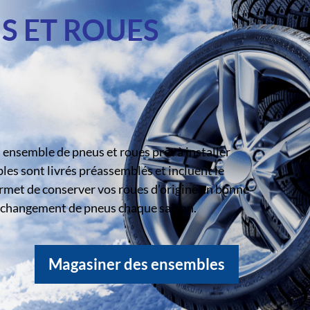
S ET ROUES
ensemble de pneus et roues prêt à installer
s sont livrés préassemblés et incluent le
rmet de conserver vos roues d’origine en bonne
le changement de pneus chaque saison.
Magasiner des ensembles