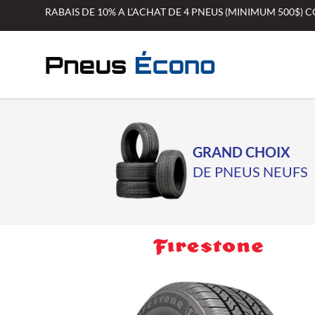
Aller
RABAIS DE 10% A L’ACHAT DE 4 PNEUS (MINIMUM 500$)
au
contenu
GRAND CHOIX
DE PNEUS NEUFS