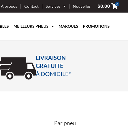
0
$
0.00
À propos
Contact
Services
Nouvelles
BLES
MEILLEURS PNEUS
MARQUES
PROMOTIONS
LIVRAISON
GRATUITE
À DOMICILE*
Par pneu