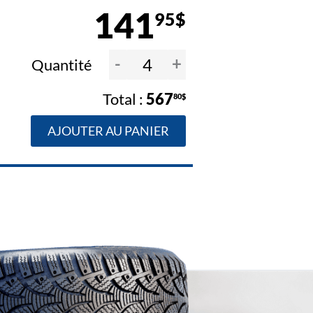
141
95$
-
+
Quantité
567
80$
AJOUTER AU PANIER