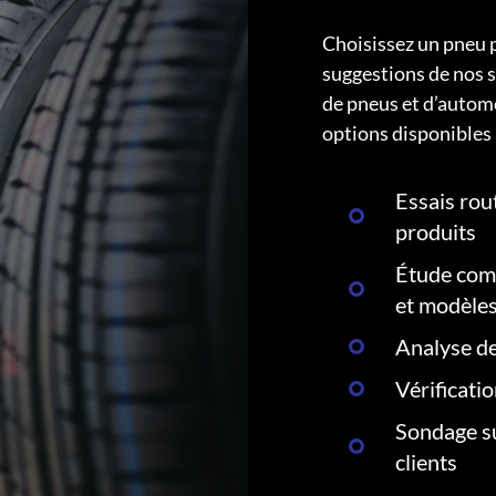
Choisissez un pneu 
suggestions de nos s
de pneus et d’autom
options disponibles 
Essais rout
produits
Étude comp
et modèle
Analyse de
Vérificati
Sondage su
clients