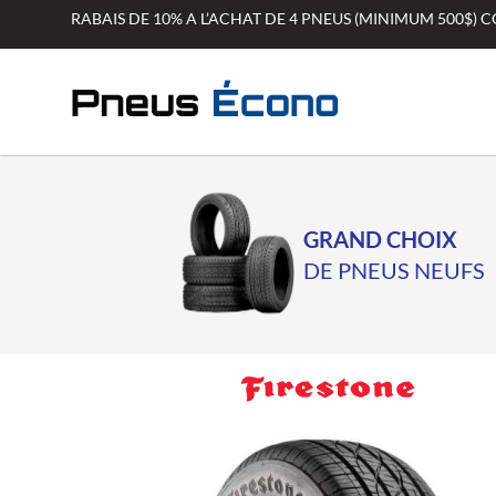
Aller
RABAIS DE 10% A L’ACHAT DE 4 PNEUS (MINIMUM 500$)
au
contenu
GRAND CHOIX
DE PNEUS NEUFS