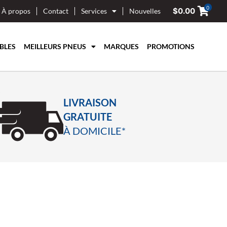
0
$
0.00
À propos
Contact
Services
Nouvelles
BLES
MEILLEURS PNEUS
MARQUES
PROMOTIONS
LIVRAISON
GRATUITE
À DOMICILE*