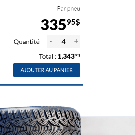
Par pneu
335
95$
-
+
Quantité
1,343
80$
AJOUTER AU PANIER