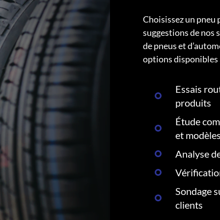
Choisissez un pneu 
suggestions de nos s
de pneus et d’autom
options disponibles 
Essais rout
produits
Étude comp
et modèle
Analyse de
Vérificati
Sondage su
clients