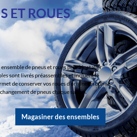
S ET ROUES
ensemble de pneus et roues prêt à installer
s sont livrés préassemblés et incluent le
rmet de conserver vos roues d’origine en bonne
le changement de pneus chaque saison.
Magasiner des ensembles