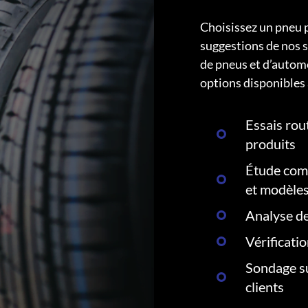
Choisissez un pneu 
suggestions de nos s
de pneus et d’autom
options disponibles 
Essais rout
produits
Étude comp
et modèle
Analyse de
Vérificati
Sondage su
clients