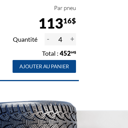
Par pneu
113
16$
-
+
Quantité
452
64$
AJOUTER AU PANIER