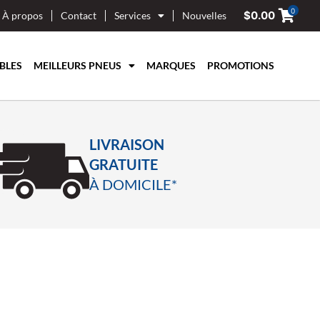
0
$
0.00
À propos
Contact
Services
Nouvelles
BLES
MEILLEURS PNEUS
MARQUES
PROMOTIONS
LIVRAISON
GRATUITE
À DOMICILE*