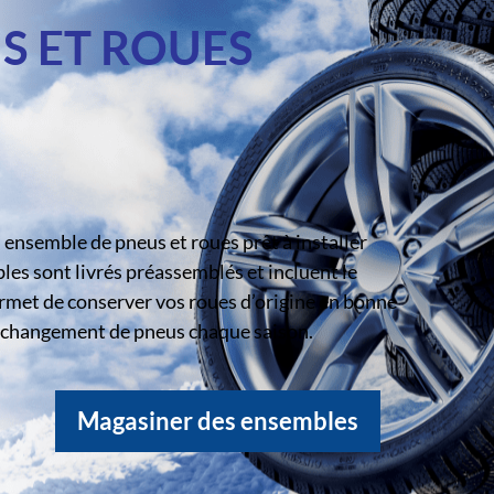
S ET ROUES
ensemble de pneus et roues prêt à installer
s sont livrés préassemblés et incluent le
rmet de conserver vos roues d’origine en bonne
le changement de pneus chaque saison.
Magasiner des ensembles