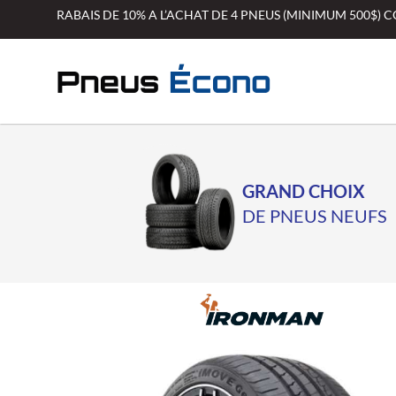
Aller
RABAIS DE 10% A L’ACHAT DE 4 PNEUS (MINIMUM 500$)
au
contenu
GRAND CHOIX
DE PNEUS NEUFS