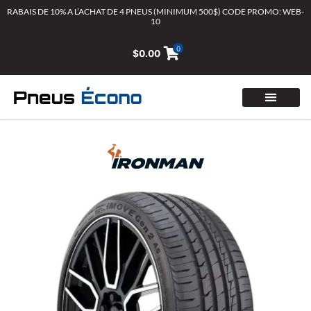
Aller
RABAIS DE 10% A L’ACHAT DE 4 PNEUS (MINIMUM 500$) CODE PROMO: WEB-
10
au
contenu
0
$
0.00