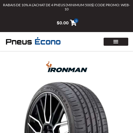
Aller
RABAIS DE 10% A L’ACHAT DE 4 PNEUS (MINIMUM 500$) CODE PROMO: WEB-
10
au
contenu
0
$
0.00