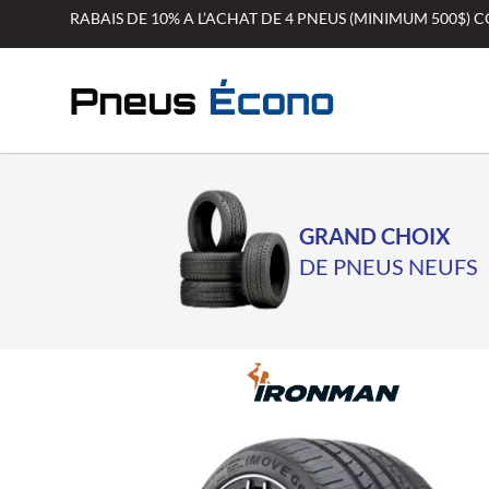
Aller
RABAIS DE 10% A L’ACHAT DE 4 PNEUS (MINIMUM 500$)
au
contenu
GRAND CHOIX
DE PNEUS NEUFS