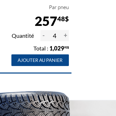
Par pneu
257
48$
-
+
Quantité
1,029
92$
AJOUTER AU PANIER