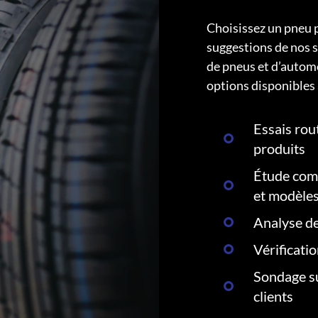
Choisissez un pneu 
suggestions de nos s
de pneus et d’autom
options disponibles 
Essais rout
produits
Étude comp
et modèle
Analyse de
Vérificati
Sondage su
clients