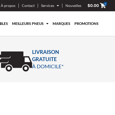
0
$
0.00
À propos
Contact
Services
Nouvelles
BLES
MEILLEURS PNEUS
MARQUES
PROMOTIONS
LIVRAISON
GRATUITE
À DOMICILE*