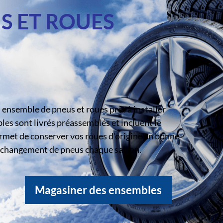
S ET ROUES
ensemble de pneus et roues prêt à installer
s sont livrés préassemblés et incluent le
rmet de conserver vos roues d’origine en bonne
le changement de pneus chaque saison.
Magasiner des ensembles