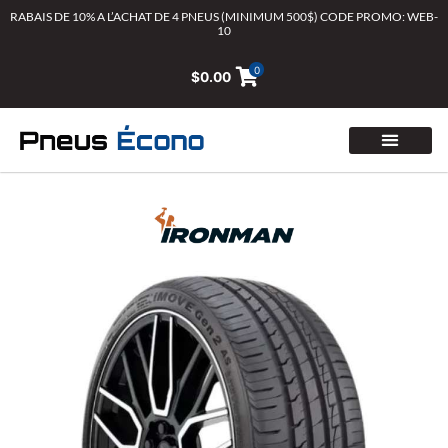
Aller
RABAIS DE 10% A L’ACHAT DE 4 PNEUS (MINIMUM 500$) CODE PROMO: WEB-
10
au
contenu
0
$
0.00