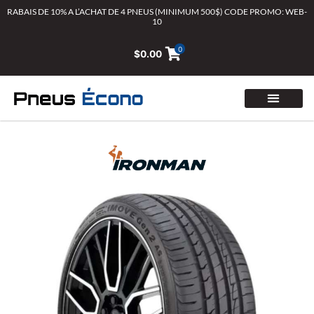
Aller
RABAIS DE 10% A L’ACHAT DE 4 PNEUS (MINIMUM 500$) CODE PROMO: WEB-
10
au
contenu
0
$
0.00