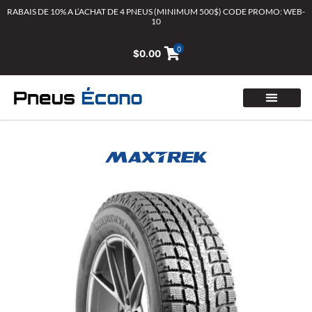
Aller
RABAIS DE 10% A L’ACHAT DE 4 PNEUS (MINIMUM 500$) CODE PROMO: WEB-
10
au
contenu
0
$
0.00