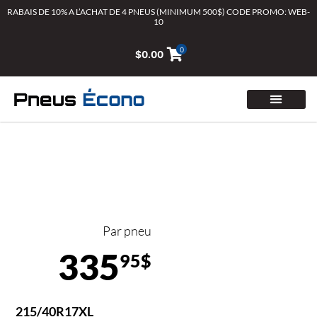
Aller
RABAIS DE 10% A L’ACHAT DE 4 PNEUS (MINIMUM 500$) CODE PROMO: WEB-
10
au
contenu
0
$
0.00
Par pneu
335
95$
215/40R17XL