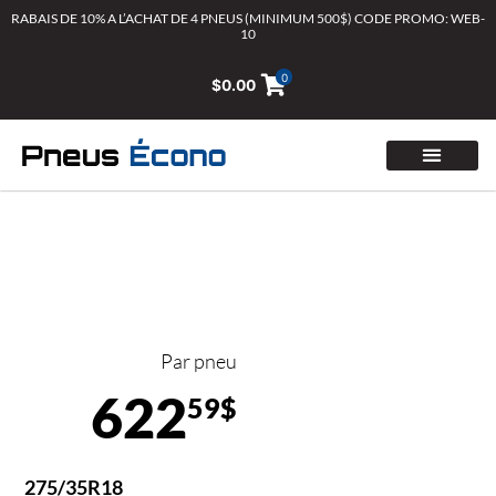
Aller
RABAIS DE 10% A L’ACHAT DE 4 PNEUS (MINIMUM 500$) CODE PROMO: WEB-
10
au
contenu
0
$
0.00
Par pneu
622
59$
275/35R18