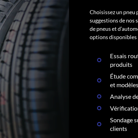
Choisissez un pneu 
suggestions de nos s
de pneus et d’autom
options disponibles 
Essais rout
produits
Étude comp
et modèle
Analyse de
Vérificati
Sondage su
clients