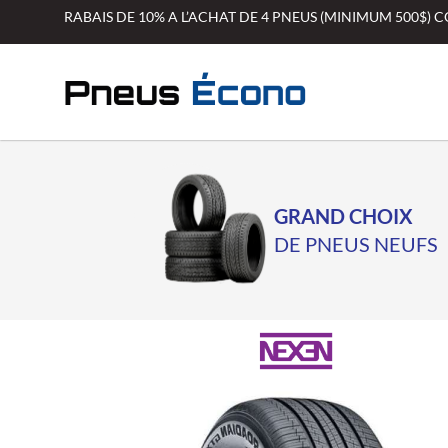
Aller
RABAIS DE 10% A L’ACHAT DE 4 PNEUS (MINIMUM 500$)
au
contenu
GRAND CHOIX
DE PNEUS NEUFS