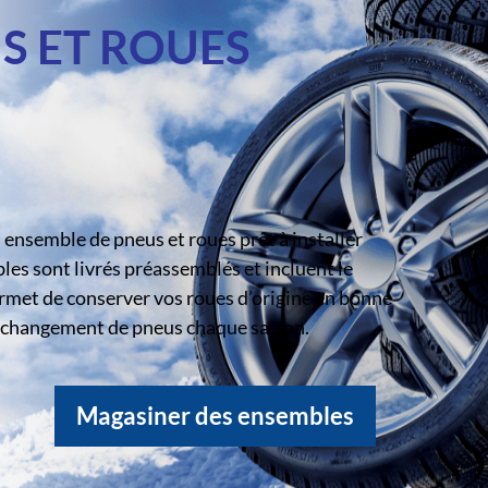
S ET ROUES
ensemble de pneus et roues prêt à installer
s sont livrés préassemblés et incluent le
rmet de conserver vos roues d’origine en bonne
le changement de pneus chaque saison.
Magasiner des ensembles