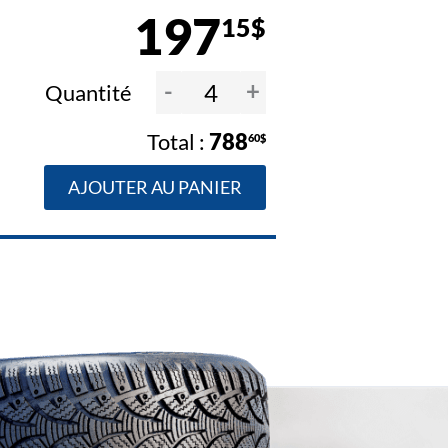
197
15$
-
+
Quantité
788
60$
AJOUTER AU PANIER