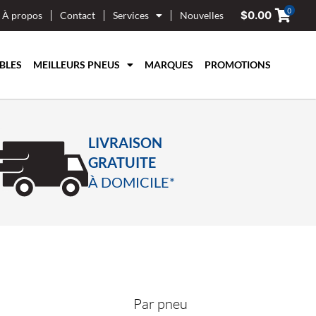
0
$
0.00
À propos
Contact
Services
Nouvelles
BLES
MEILLEURS PNEUS
MARQUES
PROMOTIONS
LIVRAISON
GRATUITE
À DOMICILE*
Par pneu