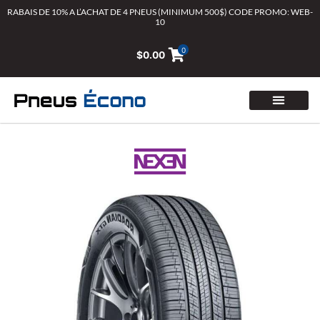
Aller
RABAIS DE 10% A L’ACHAT DE 4 PNEUS (MINIMUM 500$) CODE PROMO: WEB-
10
au
contenu
0
$
0.00