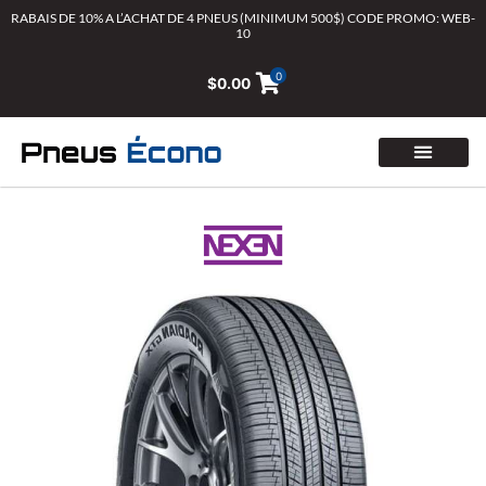
Aller
RABAIS DE 10% A L’ACHAT DE 4 PNEUS (MINIMUM 500$) CODE PROMO: WEB-
10
au
contenu
0
$
0.00