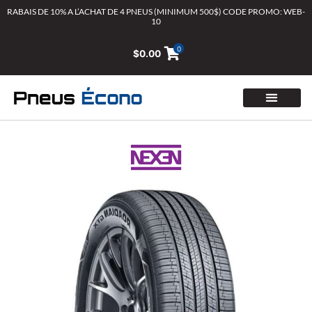
Aller
RABAIS DE 10% A L’ACHAT DE 4 PNEUS (MINIMUM 500$) CODE PROMO: WEB-
10
au
contenu
0
$
0.00