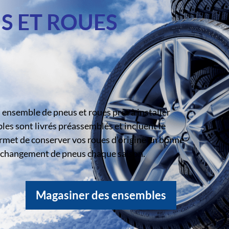
S ET ROUES
ensemble de pneus et roues prêt à installer
s sont livrés préassemblés et incluent le
rmet de conserver vos roues d’origine en bonne
le changement de pneus chaque saison.
Magasiner des ensembles