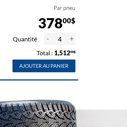
Par pneu
378
00$
-
+
Quantité
1,512
00$
AJOUTER AU PANIER