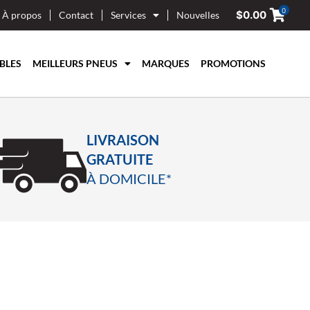
0
$
0.00
À propos
Contact
Services
Nouvelles
BLES
MEILLEURS PNEUS
MARQUES
PROMOTIONS
LIVRAISON
GRATUITE
À DOMICILE*