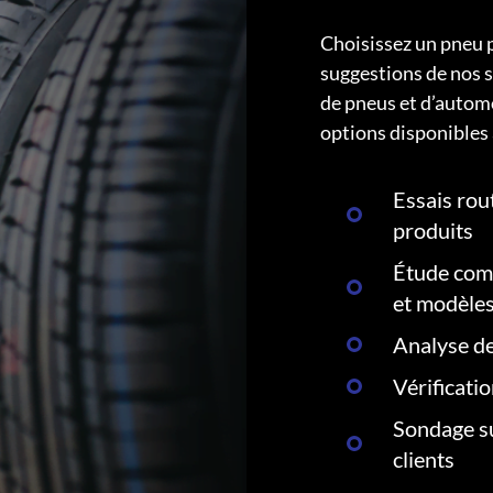
Choisissez un pneu 
suggestions de nos s
de pneus et d’autom
options disponibles 
Essais rout
produits
Étude comp
et modèle
Analyse de
Vérificati
Sondage su
clients