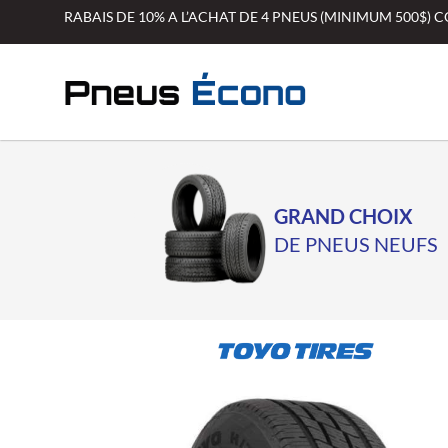
Aller
RABAIS DE 10% A L’ACHAT DE 4 PNEUS (MINIMUM 500$)
au
contenu
GRAND CHOIX
DE PNEUS NEUFS