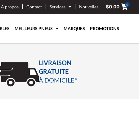
0
$
0.00
À propos
Contact
Services
Nouvelles
BLES
MEILLEURS PNEUS
MARQUES
PROMOTIONS
LIVRAISON
GRATUITE
À DOMICILE*