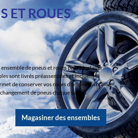
S ET ROUES
ensemble de pneus et roues prêt à installer
s sont livrés préassemblés et incluent le
rmet de conserver vos roues d’origine en bonne
le changement de pneus chaque saison.
Magasiner des ensembles