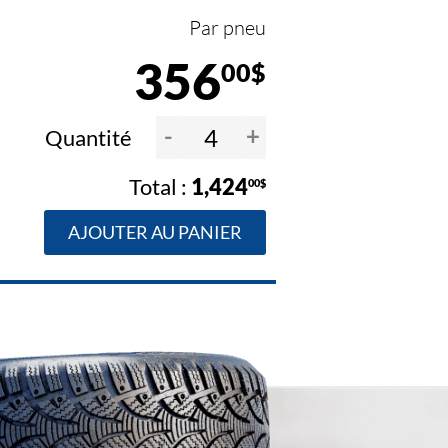
Par pneu
356
00$
-
+
Quantité
1,424
00$
AJOUTER AU PANIER