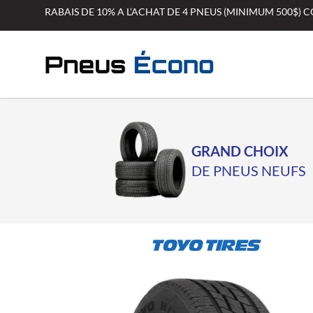
Aller
RABAIS DE 10% A L’ACHAT DE 4 PNEUS (MINIMUM 500$)
au
contenu
GRAND CHOIX
DE PNEUS NEUFS