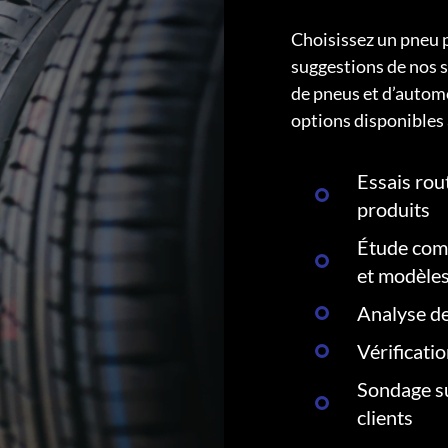
Choisissez un pneu 
suggestions de nos s
de pneus et d’autom
options disponibles 
Essais rout
produits
Étude comp
et modèle
Analyse de
Vérificati
Sondage su
clients