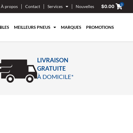
0
$
0.00
À propos
Contact
Services
Nouvelles
BLES
MEILLEURS PNEUS
MARQUES
PROMOTIONS
LIVRAISON
GRATUITE
À DOMICILE*