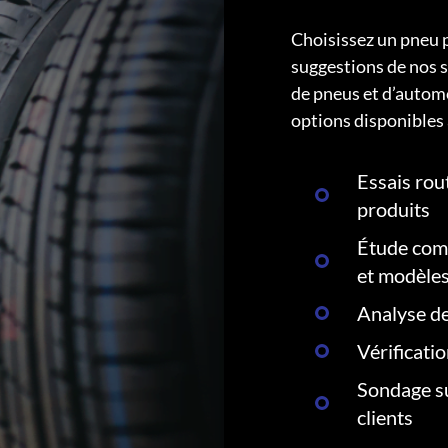
Choisissez un pneu 
suggestions de nos s
de pneus et d’autom
options disponibles 
Essais rout
produits
Étude comp
et modèle
Analyse de
Vérificati
Sondage su
clients