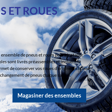
S ET ROUES
ensemble de pneus et roues prêt à installer
s sont livrés préassemblés et incluent le
rmet de conserver vos roues d’origine en bonne
le changement de pneus chaque saison.
Magasiner des ensembles