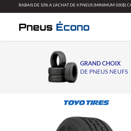
Aller
RABAIS DE 10% A L’ACHAT DE 4 PNEUS (MINIMUM 500$)
au
contenu
GRAND CHOIX
DE PNEUS NEUFS