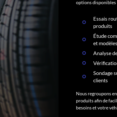
options disponibles 
Essais rout
produits
Étude comp
et modèle
Analyse de
Vérificati
Sondage su
clients
Nous regroupons ens
produits afin de faci
besoins et votre véh