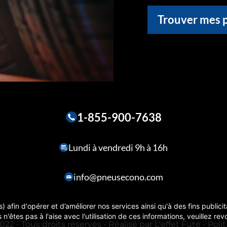
Trouver mes 
1-855-900-7638
Lundi à vendredi 9h à 16h
info@pneusecono.com
) afin d'opérer et d’améliorer nos services ainsi qu'à des fins publici
 n'êtes pas à l'aise avec l'utilisation de ces informations, veuillez r
22 - Tous droits réservés - Réalisé par
L'effet Futé
-
Poli