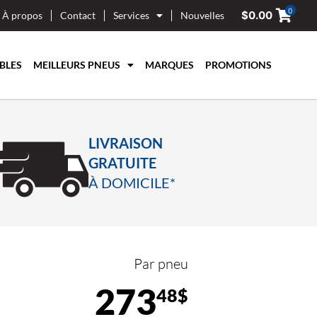
0
$
0.00
À propos
Contact
Services
Nouvelles
BLES
MEILLEURS PNEUS
MARQUES
PROMOTIONS
LIVRAISON
GRATUITE
À DOMICILE*
Par pneu
273
48$