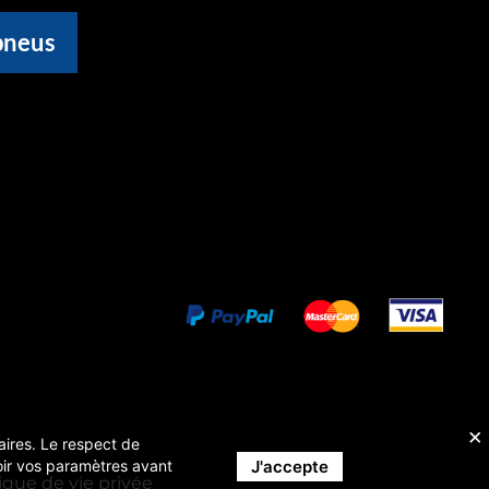
pneus
taires. Le respect de
J'accepte
evoir vos paramètres avant
tique de vie privée