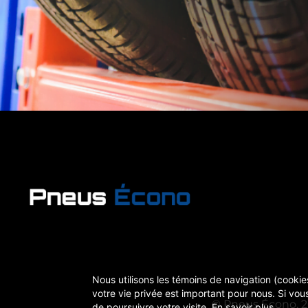
Nous utilisons les témoins de navigation (cookies
votre vie privée est important pour nous. Si vous
© Pneus Écono, 20
de poursuivre votre visite.
En savoir plus