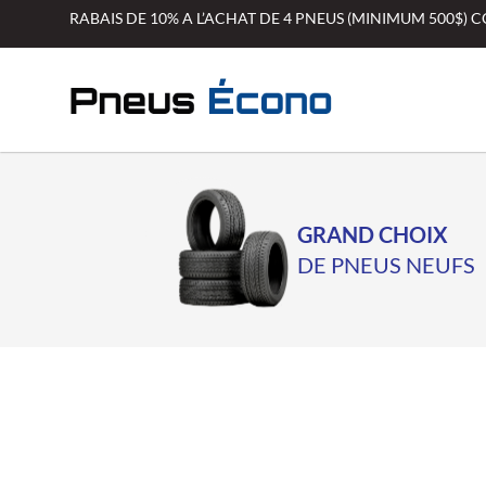
Aller
RABAIS DE 10% A L’ACHAT DE 4 PNEUS (MINIMUM 500$)
au
contenu
GRAND CHOIX
DE PNEUS NEUFS