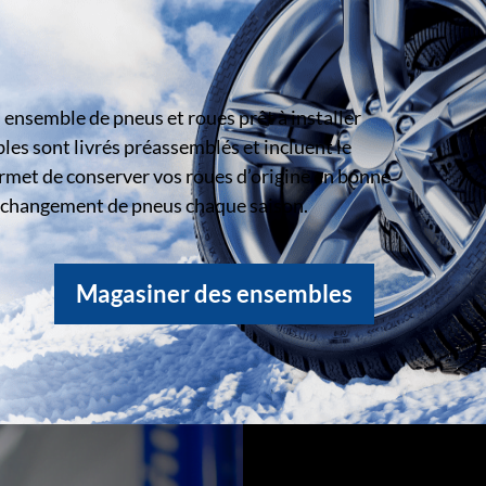
ensemble de pneus et roues prêt à installer
s sont livrés préassemblés et incluent le
rmet de conserver vos roues d’origine en bonne
le changement de pneus chaque saison.
Magasiner des ensembles