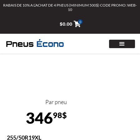
Aller
RABAIS DE 10% A L’ACHAT DE 4 PNEUS (MINIMUM 500$) CODE PROMO: WEB-
10
au
contenu
0
$
0.00
Par pneu
346
98$
255/50R19XL