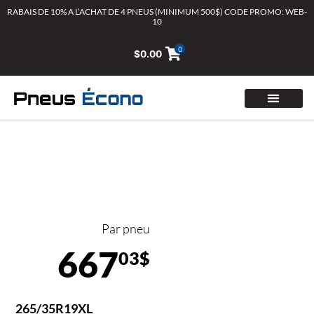
Aller
RABAIS DE 10% A L’ACHAT DE 4 PNEUS (MINIMUM 500$) CODE PROMO: WEB-
10
au
contenu
0
$
0.00
Par pneu
667
03$
265/35R19XL