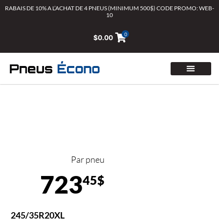
Aller
RABAIS DE 10% A L’ACHAT DE 4 PNEUS (MINIMUM 500$) CODE PROMO: WEB-
10
au
contenu
0
$
0.00
Par pneu
723
45$
245/35R20XL