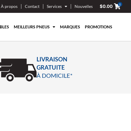
0
$
0.00
À propos
Contact
Services
Nouvelles
BLES
MEILLEURS PNEUS
MARQUES
PROMOTIONS
LIVRAISON
GRATUITE
À DOMICILE*