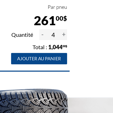
Par pneu
261
00$
-
+
Quantité
1,044
00$
AJOUTER AU PANIER