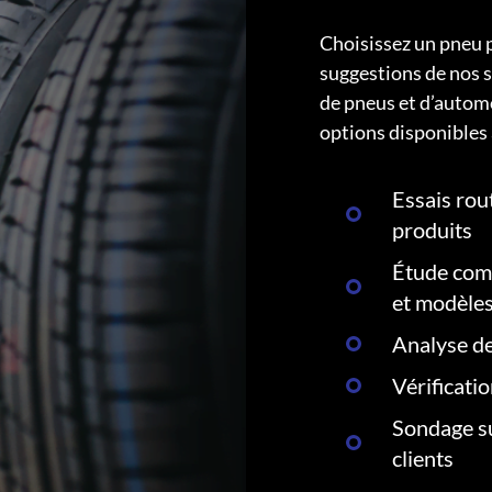
Choisissez un pneu 
suggestions de nos s
de pneus et d’autom
options disponibles 
Essais rout
produits
Étude comp
et modèle
Analyse de
Vérificati
Sondage su
clients