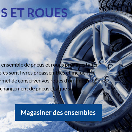
S ET ROUES
ensemble de pneus et roues prêt à installer
s sont livrés préassemblés et incluent le
rmet de conserver vos roues d’origine en bonne
le changement de pneus chaque saison.
Magasiner des ensembles