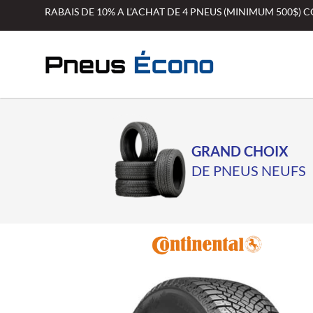
Aller
RABAIS DE 10% A L’ACHAT DE 4 PNEUS (MINIMUM 500$)
au
contenu
GRAND CHOIX
DE PNEUS NEUFS