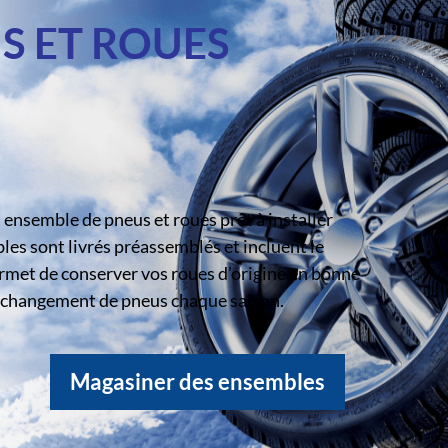
S ET ROUES
ensemble de pneus et roues prêt à installer
s sont livrés préassemblés et incluent le
rmet de conserver vos roues d’origine en bonne
le changement de pneus chaque saison.
Magasiner des ensembles