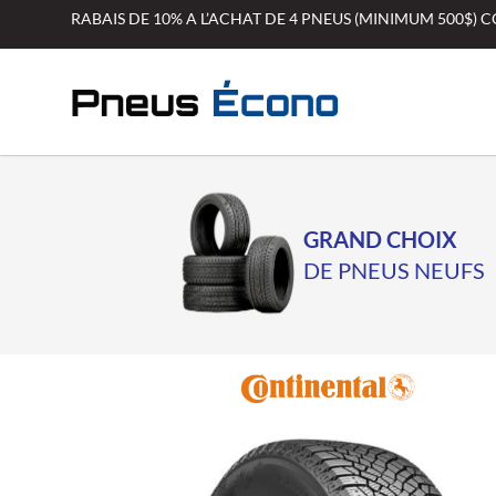
Aller
RABAIS DE 10% A L’ACHAT DE 4 PNEUS (MINIMUM 500$)
au
contenu
GRAND CHOIX
DE PNEUS NEUFS