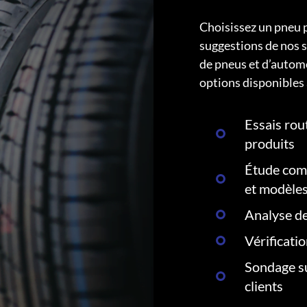
Choisissez un pneu 
suggestions de nos s
de pneus et d’autom
options disponibles 
Essais rout
produits
Étude comp
et modèle
Analyse de
Vérificati
Sondage su
clients