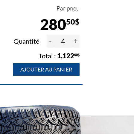
Par pneu
280
50$
-
+
Quantité
1,122
00$
AJOUTER AU PANIER