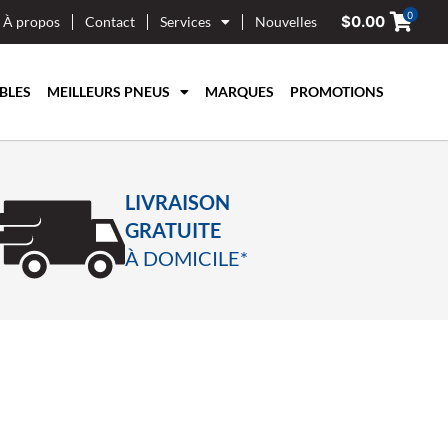
0
$
0.00
À propos
Contact
Services
Nouvelles
BLES
MEILLEURS PNEUS
MARQUES
PROMOTIONS
LIVRAISON
GRATUITE
À DOMICILE*