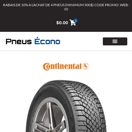
Aller
RABAIS DE 10% A L’ACHAT DE 4 PNEUS (MINIMUM 500$) CODE PROMO: WEB-
10
au
contenu
0
$
0.00