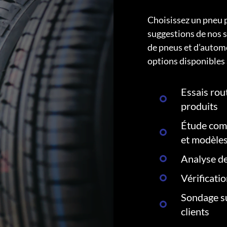
Choisissez un pneu 
suggestions de nos s
de pneus et d’autom
options disponibles 
Essais rout
produits
Étude comp
et modèle
Analyse de
Vérificati
Sondage su
clients