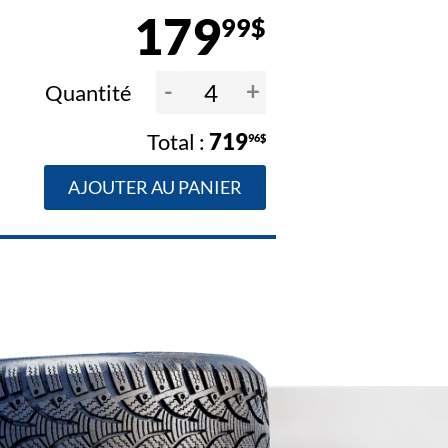
179
99$
-
+
Quantité
719
96$
AJOUTER AU PANIER