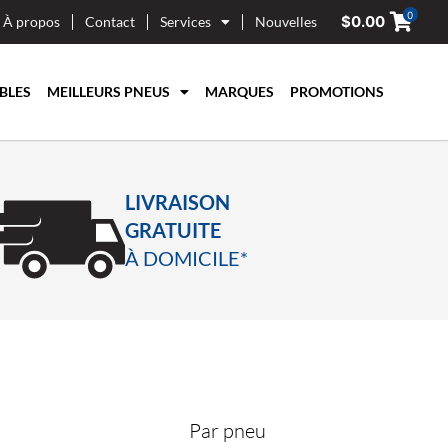
0
$
0.00
À propos
Contact
Services
Nouvelles
BLES
MEILLEURS PNEUS
MARQUES
PROMOTIONS
LIVRAISON
GRATUITE
À DOMICILE*
Par pneu