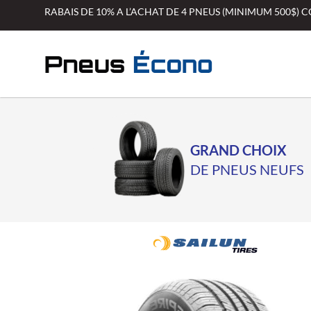
Aller
RABAIS DE 10% A L’ACHAT DE 4 PNEUS (MINIMUM 500$)
au
contenu
GRAND CHOIX
DE PNEUS NEUFS