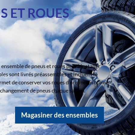
S ET ROUES
ensemble de pneus et roues prêt à installer
s sont livrés préassemblés et incluent le
rmet de conserver vos roues d’origine en bonne
le changement de pneus chaque saison.
Magasiner des ensembles