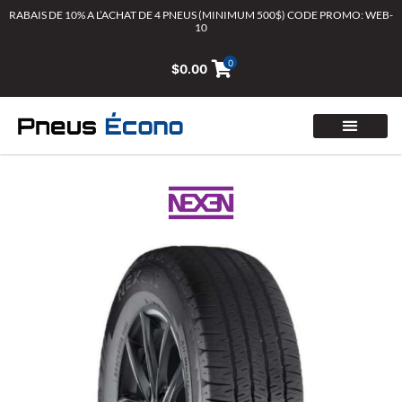
Aller
RABAIS DE 10% A L’ACHAT DE 4 PNEUS (MINIMUM 500$) CODE PROMO: WEB-
10
au
contenu
0
$
0.00