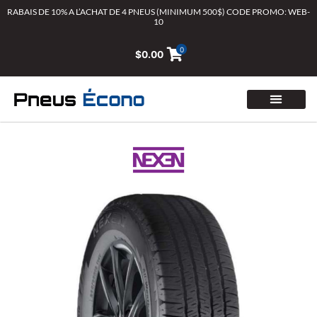
Aller
RABAIS DE 10% A L’ACHAT DE 4 PNEUS (MINIMUM 500$) CODE PROMO: WEB-
10
au
contenu
0
$
0.00