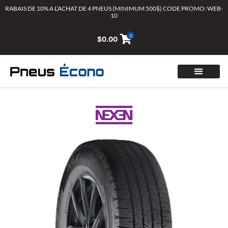
Aller
RABAIS DE 10% A L’ACHAT DE 4 PNEUS (MINIMUM 500$) CODE PROMO: WEB-
10
au
contenu
0
$
0.00