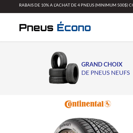
Aller
RABAIS DE 10% A L’ACHAT DE 4 PNEUS (MINIMUM 500$)
au
contenu
GRAND CHOIX
DE PNEUS NEUFS