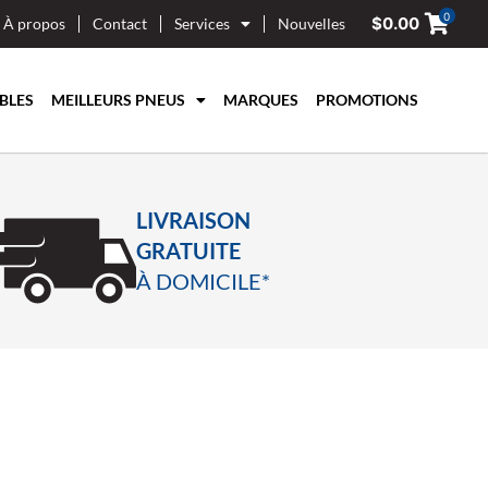
0
$
0.00
À propos
Contact
Services
Nouvelles
BLES
MEILLEURS PNEUS
MARQUES
PROMOTIONS
LIVRAISON
GRATUITE
À DOMICILE*