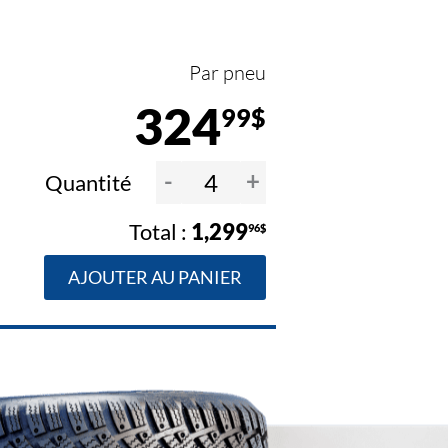
Par pneu
324
99$
-
+
Quantité
1,299
96$
AJOUTER AU PANIER