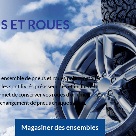
S ET ROUES
ensemble de pneus et roues prêt à installer
s sont livrés préassemblés et incluent le
rmet de conserver vos roues d’origine en bonne
le changement de pneus chaque saison.
Magasiner des ensembles