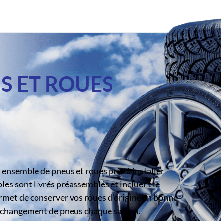
S ET ROUES
ensemble de pneus et roues prêt à installer
s sont livrés préassemblés et incluent le
rmet de conserver vos roues d’origine en bonne
le changement de pneus chaque saison.