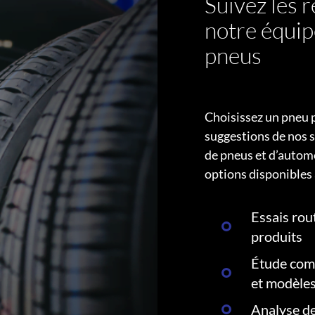
Suivez les
notre équip
pneus
Choisissez un pneu 
suggestions de nos s
de pneus et d’autom
options disponibles 
Essais rout
produits
Étude comp
et modèle
Analyse de