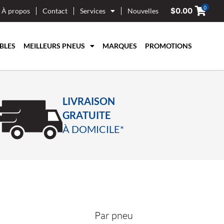
0
$
0.00
À propos
Contact
Services
Nouvelles
BLES
MEILLEURS PNEUS
MARQUES
PROMOTIONS
LIVRAISON
GRATUITE
À DOMICILE*
Par pneu