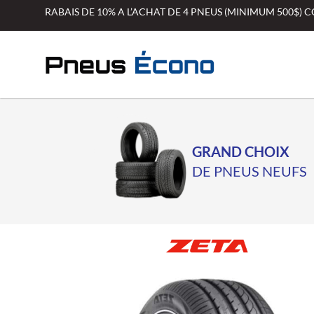
Aller
RABAIS DE 10% A L’ACHAT DE 4 PNEUS (MINIMUM 500$)
au
contenu
GRAND CHOIX
DE PNEUS NEUFS