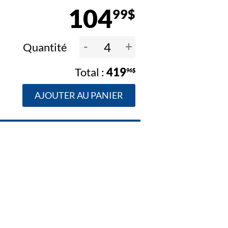
104
99$
-
+
Quantité
419
96$
AJOUTER AU PANIER