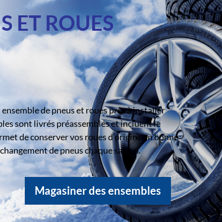
S ET ROUES
ensemble de pneus et roues prêt à installer
s sont livrés préassemblés et incluent le
rmet de conserver vos roues d’origine en bonne
le changement de pneus chaque saison.
Magasiner des ensembles