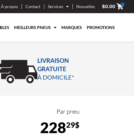
0
$
0.00
À propos
Contact
Services
Nouvelles
BLES
MEILLEURS PNEUS
MARQUES
PROMOTIONS
LIVRAISON
GRATUITE
À DOMICILE*
Par pneu
228
29$