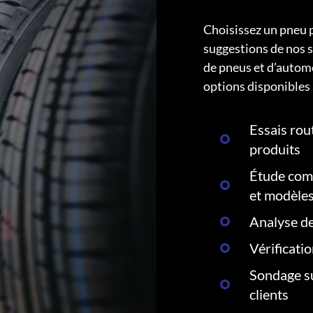
Choisissez un pneu 
suggestions de nos s
de pneus et d’autom
options disponibles 
Essais rout
produits
Étude comp
et modèle
Analyse de
Vérificati
Sondage su
clients