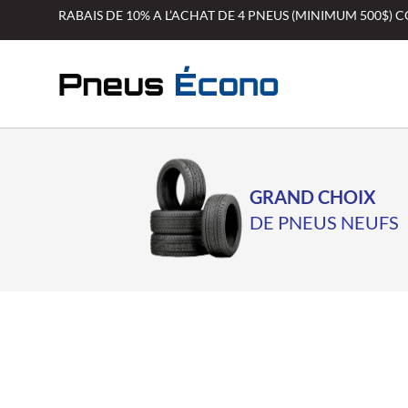
Aller
RABAIS DE 10% A L’ACHAT DE 4 PNEUS (MINIMUM 500$)
au
contenu
GRAND CHOIX
DE PNEUS NEUFS