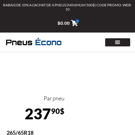
Aller
RABAIS DE 10% A L’ACHAT DE 4 PNEUS (MINIMUM 500$) CODE PROMO: WEB-
10
au
contenu
0
$
0.00
Par pneu
237
90$
265/65R18