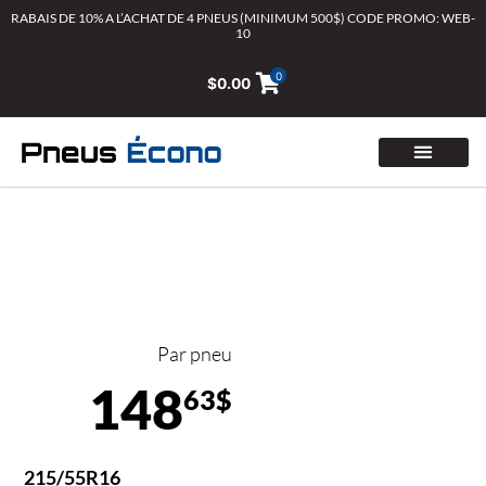
Aller
RABAIS DE 10% A L’ACHAT DE 4 PNEUS (MINIMUM 500$) CODE PROMO: WEB-
10
au
contenu
0
$
0.00
Par pneu
148
63$
215/55R16