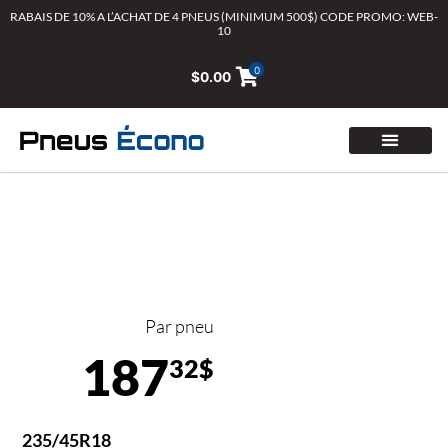
Aller
RABAIS DE 10% A L’ACHAT DE 4 PNEUS (MINIMUM 500$) CODE PROMO: WEB-
10
au
contenu
0
$
0.00
Par pneu
187
32$
235/45R18