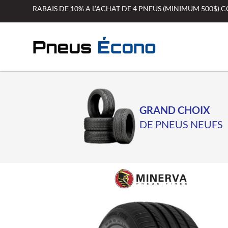
Aller
RABAIS DE 10% A L’ACHAT DE 4 PNEUS (MINIMUM 500$)
au
contenu
GRAND CHOIX
DE PNEUS NEUFS