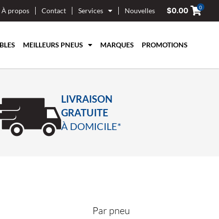
0
$
0.00
À propos
Contact
Services
Nouvelles
BLES
MEILLEURS PNEUS
MARQUES
PROMOTIONS
LIVRAISON
GRATUITE
À DOMICILE*
Par pneu