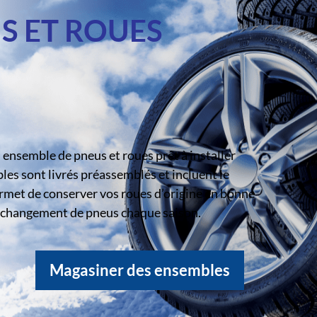
S ET ROUES
ensemble de pneus et roues prêt à installer
s sont livrés préassemblés et incluent le
rmet de conserver vos roues d’origine en bonne
le changement de pneus chaque saison.
Magasiner des ensembles