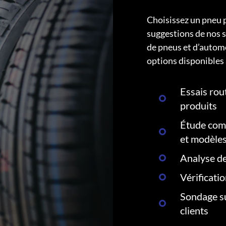
Choisissez un pneu 
suggestions de nos s
de pneus et d’autom
options disponibles 
Essais rout
produits
Étude comp
et modèle
Analyse de
Vérificati
Sondage su
clients