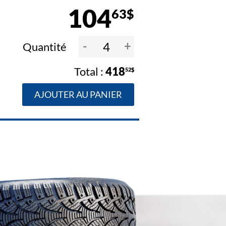
104
63$
-
+
Quantité
418
52$
AJOUTER AU PANIER