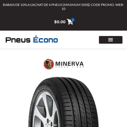
Aller
RABAIS DE 10% A L’ACHAT DE 4 PNEUS (MINIMUM 500$) CODE PROMO: WEB-
10
au
contenu
0
$
0.00