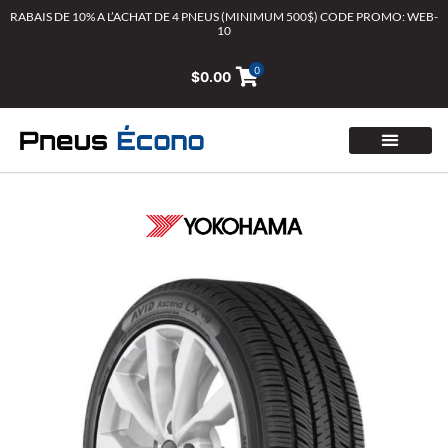
Aller
RABAIS DE 10% A L’ACHAT DE 4 PNEUS (MINIMUM 500$) CODE PROMO: WEB-
10
au
contenu
0
$
0.00