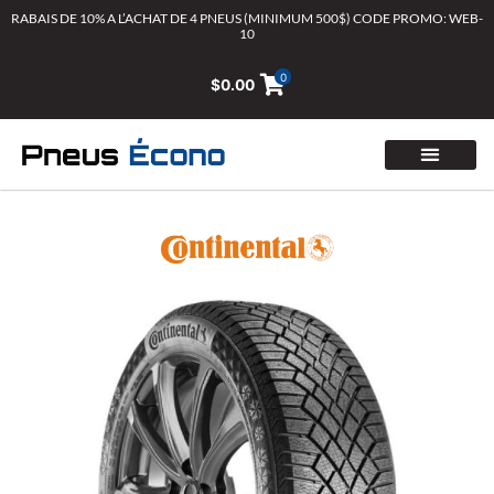
Aller
RABAIS DE 10% A L’ACHAT DE 4 PNEUS (MINIMUM 500$) CODE PROMO: WEB-
10
au
contenu
0
$
0.00