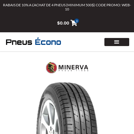
Aller
RABAIS DE 10% A L’ACHAT DE 4 PNEUS (MINIMUM 500$) CODE PROMO: WEB-
10
au
contenu
0
$
0.00